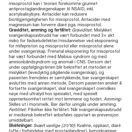
misoprostol kan i teorien forekomme grunnet
antiprostaglandinegenskaper til NSAID, inkl.
acetylsalisylsyre. Antacider kan redusere
biotilgjengeligheten for misoprostol. Antacider med
magnesium kan forverre diaré pga. misoprostol.
Graviditet, amming og fertilitet:
Graviditet:
Mislykket
svangerskapsavbrudd har vært forbundet med 3× økt
risiko for fødselsdefekter/misdannelser ved eksponering
for mifepriston og misoprostol eller misoprostol alene
under svangerskap. Prenatal eksponering for misoprostol
har vært forbundet med Møbius syndrom og med
amnionbåndsyndrom og anomali i CNS. Dersom det
under oppfølgingstimen blir bekreftet at metoden er
mislykket (levedyktig pågående svangerskap), og
pasienten fremdeles er samtykkende, bør svangerskapet
avsluttes med annen metode. Dersom pasienten ønsker å
fortsette svangerskapet, skal svangerskapet overvåkes
nøye med ultralyd hos spesialist, med spesiell
oppmerksomhet rettet mot lemmene og hodet.
Amming:
Skilles ut i morsmelk. Bør derfor unngås under amming.
Fertilitet:
Påvirker ikke fertilitet. Når svangerskapsavbrudd
er medisinsk bekreftet anbefales oppstart av prevensjon
umiddelbart.
Bivirkninger:
Svært vanlige (≥1/10):
Kvalme, oppkast, diaré
(ofte i forbindelse med prostaglandiner), livmorkramper.