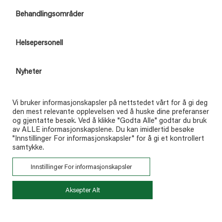
Behandlingsområder
Helsepersonell
Nyheter
Kontakt
Vi bruker informasjonskapsler på nettstedet vårt for å gi deg
den mest relevante opplevelsen ved å huske dine preferanser
Kontakt
og gjentatte besøk. Ved å klikke "Godta Alle" godtar du bruk
av ALLE informasjonskapslene. Du kan imidlertid besøke
Bestill materiell
"Innstillinger For informasjonskapsler" for å gi et kontrollert
samtykke.
Innstillinger For informasjonskapsler
Aksepter Alt
Disclaimer
Personvernpolicy
Cookie Policy