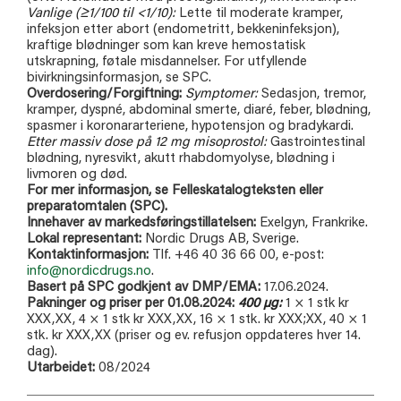
Vanlige (≥1/100 til <1/10):
Lette til moderate kramper,
infeksjon etter abort (endometritt, bekkeninfeksjon),
kraftige blødninger som kan kreve hemostatisk
utskrapning, føtale misdannelser. For utfyllende
bivirkningsinformasjon, se SPC.
Overdosering/Forgiftning:
Symptomer:
Sedasjon, tremor,
kramper, dyspné, abdominal smerte, diaré, feber, blødning,
spasmer i koronararteriene, hypotensjon og bradykardi.
Etter massiv dose på 12 mg misoprostol:
Gastrointestinal
blødning, nyresvikt, akutt rhabdomyolyse, blødning i
livmoren og død.
For mer informasjon, se Felleskatalogteksten eller
preparatomtalen (SPC).
Innehaver av markedsføringstillatelsen:
Exelgyn, Frankrike.
Lokal representant:
Nordic Drugs AB, Sverige.
Kontaktinformasjon:
Tlf. +46 40 36 66 00, e-post:
info@nordicdrugs.no
.
Basert på SPC godkjent av DMP/EMA:
17.06.2024.
Pakninger og priser per 01.08.2024:
400
µg
:
1 × 1 stk kr
XXX,XX, 4 × 1 stk kr XXX,XX, 16 × 1 stk. kr XXX;XX, 40 × 1
stk. kr XXX,XX (priser og ev. refusjon oppdateres hver 14.
dag).
Utarbeidet:
08/2024