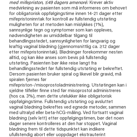
med mifepriston, ≤49 dagers amenoré:
Krever aktiv
medvirkning av pasienten som må informeres om behovet
for obligatorisk oppfølgingstime innen 14-21 dager etter
mifepristoninntak for kontroll av fullstendig utstøting
muligheten for at metoden kan mislykkes (1%),
sannsynlige tegn og symptomer som kan oppleves,
nødvendigheten av umiddelbar tilgang til
behandlingsstedet, sannsynligheten for langvarig og
kraftig vaginal blødning (gjennomsnittlig ca. ≥12 dager
etter mifepristoninntak). Blødninger forekommer nesten
alltid, og kan ikke anses som bevis på fullstendig
utstøting. Pasienten bør ikke reise langt fra
behandlingsstedet før fullstendig utstøting er bekreftet.
Dersom pasienten bruker spiral og likevel blir gravid, må
spiralen fjernes før
mifepriston-/misoprostoladministrering. Utstøtingen kan i
sjeldne tilfeller finne sted før misoprostol administreres
(hos ca. 3%), men dette utelukker ikke obligatorisk
oppfølgingstime. Fullstendig utstøting og avsluttet
vaginal blødning bekreftes ved egnede metoder, sammen
med ultralyd eller beta-hCG-måling. Ved fortsatt vaginal
blødning (selv lett) etter oppfølgingstimen, bør det noen
dager senere kontrolleres at den har stoppet. Vaginal
blødning frem til dette tidspunktet kan indikere
ufullstendig abort eller uoppdaget ekstrauterint