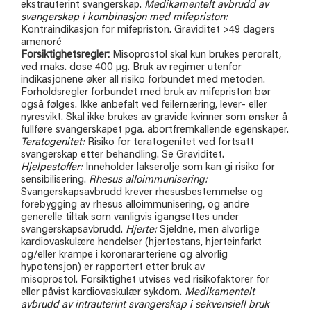
ekstrauterint svangerskap.
Medikamentelt avbrudd av
svangerskap i kombinasjon med mifepriston:
Kontraindikasjon for mifepriston. Graviditet >49 dagers
amenoré
Forsiktighetsregler:
Misoprostol skal kun brukes peroralt,
ved maks. dose 400 µg. Bruk av regimer utenfor
indikasjonene øker all risiko forbundet med metoden.
Forholdsregler forbundet med bruk av mifepriston bør
også følges. Ikke anbefalt ved feilernæring, lever- eller
nyresvikt. Skal ikke brukes av gravide kvinner som ønsker å
fullføre svangerskapet pga. abortfremkallende egenskaper.
Teratogenitet:
Risiko for teratogenitet ved fortsatt
svangerskap etter behandling. Se Graviditet.
Hjelpestoffer:
Inneholder lakserolje som kan gi risiko for
sensibilisering.
Rhesus alloimmunisering:
Svangerskapsavbrudd krever rhesusbestemmelse og
forebygging av rhesus alloimmunisering, og andre
generelle tiltak som vanligvis igangsettes under
svangerskapsavbrudd.
Hjerte:
Sjeldne, men alvorlige
kardiovaskulære hendelser (hjertestans, hjerteinfarkt
og/eller krampe i koronararteriene og alvorlig
hypotensjon) er rapportert etter bruk av
misoprostol. Forsiktighet utvises ved risikofaktorer for
eller påvist kardiovaskulær sykdom.
Medikamentelt
avbrudd av intrauterint svangerskap i sekvensiell bruk