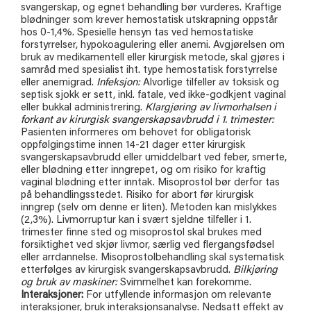
svangerskap, og egnet behandling bør vurderes. Kraftige
blødninger som krever hemostatisk utskrapning oppstår
hos 0-1,4%. Spesielle hensyn tas ved hemostatiske
forstyrrelser, hypokoagulering eller anemi. Avgjørelsen om
bruk av medikamentell eller kirurgisk metode, skal gjøres i
samråd med spesialist iht. type hemostatisk forstyrrelse
eller anemigrad.
Infeksjon:
Alvorlige tilfeller av toksisk og
septisk sjokk er sett, inkl. fatale, ved ikke-godkjent vaginal
eller bukkal administrering.
Klargjøring av livmorhalsen i
forkant av kirurgisk svangerskapsavbrudd i 1. trimester:
Pasienten informeres om behovet for obligatorisk
oppfølgingstime innen 14-21 dager etter kirurgisk
svangerskapsavbrudd eller umiddelbart ved feber, smerte,
eller blødning etter inngrepet, og om risiko for kraftig
vaginal blødning etter inntak. Misoprostol bør derfor tas
på behandlingsstedet. Risiko for abort før kirurgisk
inngrep (selv om denne er liten). Metoden kan mislykkes
(2,3%). Livmorruptur kan i svært sjeldne tilfeller i 1.
trimester finne sted og misoprostol skal brukes med
forsiktighet ved skjør livmor, særlig ved flergangsfødsel
eller arrdannelse. Misoprostolbehandling skal systematisk
etterfølges av kirurgisk svangerskapsavbrudd.
Bilkjøring
og bruk av maskiner:
Svimmelhet kan forekomme.
Interaksjoner:
For utfyllende informasjon om relevante
interaksjoner, bruk interaksjonsanalyse. Nedsatt effekt av