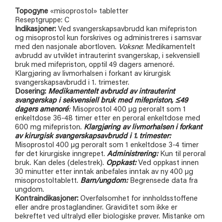
Topogyne
«misoprostol» tabletter
Reseptgruppe: C
Indikasjoner:
Ved svangerskapsavbrudd kan mifepriston
og misoprostol kun forskrives og administreres i samsvar
med den nasjonale abortloven.
Voksne
: Medikamentelt
avbrudd av utviklet intrauterint svangerskap, i sekvensiell
bruk med mifepriston, opptil 49 dagers amenoré.
Klargjøring av livmorhalsen i forkant av kirurgisk
svangerskapsavbrudd i 1. trimester.
Dosering:
Medikamentelt avbrudd av intrauterint
svangerskap i sekvensiell bruk med mifepriston,
≤49
dagers amenoré
:
Misoprostol 400 µg peroralt som 1
enkeltdose 36-48 timer etter en peroral enkeltdose med
600 mg mifepriston.
Klargjøring av livmorhalsen i forkant
av kirurgisk svangerskapsavbrudd i 1. trimester:
Misoprostol 400 µg peroralt som 1 enkeltdose 3-4 timer
før det kirurgiske inngrepet.
Administrering:
Kun til peroral
bruk. Kan deles (delestrek).
Oppkast:
Ved oppkast innen
30 minutter etter inntak anbefales inntak av ny 400 µg
misoprostoltablett.
Barn/ungdom:
Begrensede data fra
ungdom.
Kontraindikasjoner:
Overfølsomhet for innholdsstoffene
eller andre prostaglandiner. Graviditet som ikke er
bekreftet ved ultralyd eller biologiske prøver. Mistanke om