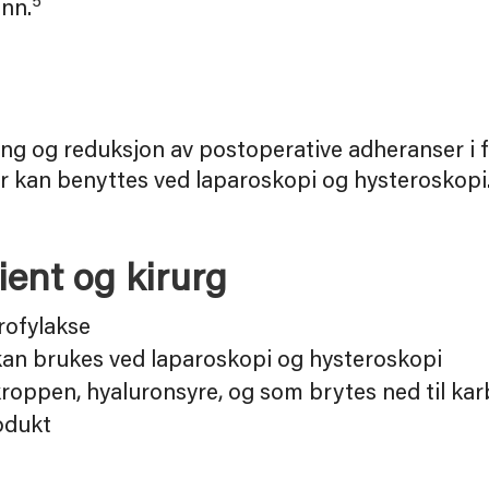
5
nn.
ing og reduksjon av postoperative adheranser i 
ier kan benyttes ved laparoskopi og hysteroskopi
ient og kirurg
rofylakse
 kan brukes ved laparoskopi og hysteroskopi
 kroppen, hyaluronsyre, og som brytes ned til kar
odukt