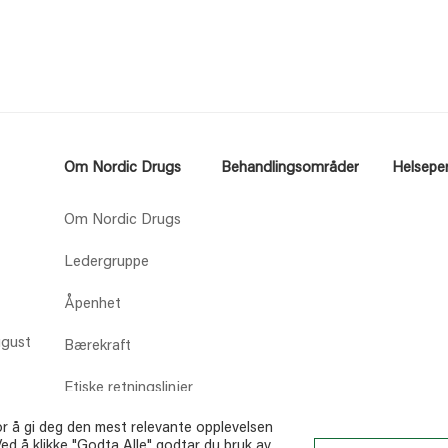
Om Nordic Drugs
Behandlingsområder
Helseper
Om Nordic Drugs
Ledergruppe
Åpenhet
Bærekraft
Etiske retningslinjer
or å gi deg den mest relevante opplevelsen
Karriere
ed å klikke "Godta Alle" godtar du bruk av