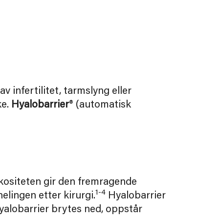
 infertilitet, tarmslyng eller
ke.
Hyalobarrier
® (automatisk
skositeten gir den fremragende
1-4
lingen etter kirurgi.
Hyalobarrier
Hyalobarrier brytes ned, oppstår