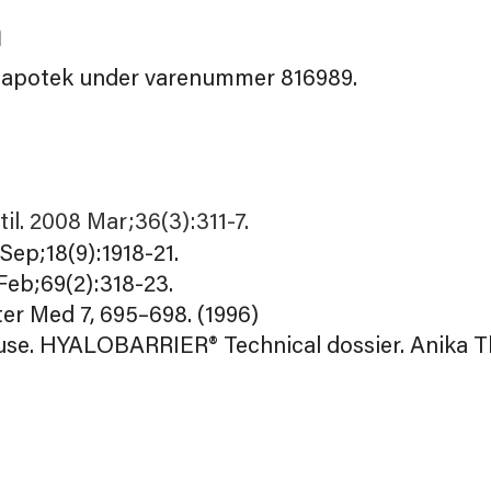
n
ra apotek under varenummer 816989.
til. 2008 Mar;36(3):311-7.
Sep;18(9):1918-21.
8 Feb;69(2):318-23.
ater Med 7, 695–698. (1996)
use. HYALOBARRIER® Technical dossier. Anika T