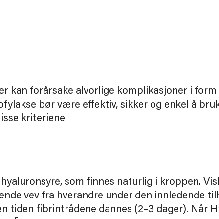
 kan forårsake alvorlige komplikasjoner i form av
ylakse bør være effektiv, sikker og enkel å bru
isse kriteriene.
 hyaluronsyre, som finnes naturlig i kroppen. Vi
de vev fra hverandre under den innledende tilhe
r den tiden fibrintrådene dannes (2–3 dager). Når 