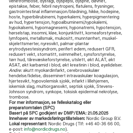
venetrombose, dysfagi, dyspepsi, dyspné, døvhet,
epistakse, feber, febril nøytropeni, flatulens, frysninger,
gastrointestinal inflammasjon/blødning, hikke, hodepine,
hoste, hyperbilirubinemi, hyperkalemi, hyperpigmentering
av hud, hypertensjon, hypoalbuminemi,hypokalemi,
hypokalsemi, hypomagnesemi, hyponatremi, hypotensjon,
hørselstap, insomni, kløe, konjunktivitt, korneaforstyrrelse,
lymfopeni, metallsmak, mukositt, munntørrhet, muskel-
skjelettsmerter, nyresvikt, palmar-plantar
erytrodysestesisyndrom, perifert ødem, redusert GFR,
redusert vekt, stomatitt, svimmelhet, synsforstyrrelse,
tørr hud, tårevæskeforstyrrelse, utslett, økt ALAT, økt
ASAT, økt karbamid i blod, økt kreatinin i blod, øyelidelser.
Andre:
akutt myokardinfarkt, cerebrovaskulær
hendelse/lidelse, disseminert intravaskulær koagulasjon,
hjertesvikt, hypovolemisk sjokk, infarkt i lillehjernen,
iskemisk slag, multiorgansvikt, septisk sjokk, Stevens-
Johnson syndrom, synkope, toksisk epidermal nekrolyse,
trombose.
For mer informasjon, se felleskatalog eller
preparatomtalen (SPC)
Basert på SPC godkjent av DMP/EMA: 21.05.2025
Innehaver av markedsføringstillatelsen:
Nordic Group B.V.
Lokal representant:
Nordic Drugs (Tlf: +46 40-36 66 00,
e-post:
info@nordicdrugs.no
).