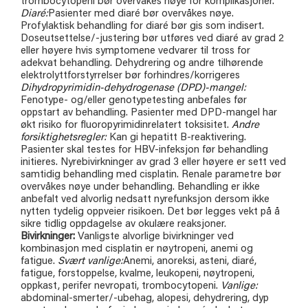
trombocytopeni bør overvåkes nøye for komplikasjoner.
Diaré:
Pasienter med diaré bør overvåkes nøye.
Profylaktisk behandling for diaré bør gis som indisert.
Doseutsettelse/-justering bør utføres ved diaré av grad 2
eller høyere hvis symptomene vedvarer til tross for
adekvat behandling. Dehydrering og andre tilhørende
elektrolyttforstyrrelser bør forhindres/korrigeres
Dihydropyrimidin-dehydrogenase (DPD)-mangel:
Fenotype- og/eller genotypetesting anbefales før
oppstart av behandling. Pasienter med DPD-mangel har
økt risiko for fluoropyrimidinrelatert toksisitet.
Andre
forsiktighetsregler:
Kan gi hepatitt B-reaktivering.
Pasienter skal testes for HBV-infeksjon før behandling
initieres. Nyrebivirkninger av grad 3 eller høyere er sett ved
samtidig behandling med cisplatin. Renale parametre bør
overvåkes nøye under behandling. Behandling er ikke
anbefalt ved alvorlig nedsatt nyrefunksjon dersom ikke
nytten tydelig oppveier risikoen. Det bør legges vekt på å
sikre tidlig oppdagelse av okulære reaksjoner.
Bivirkninger:
Vanligste alvorlige bivirkninger ved
kombinasjon med cisplatin er nøytropeni, anemi og
fatigue.
Svært vanlige:
Anemi, anoreksi, asteni, diaré,
fatigue, forstoppelse, kvalme, leukopeni, nøytropeni,
oppkast, perifer nevropati, trombocytopeni.
Vanlige:
abdominal-smerter/-ubehag, alopesi, dehydrering, dyp