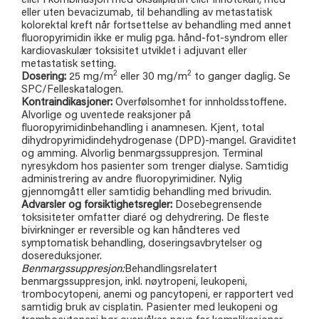
eller i kombinasjon med oksaliplatin eller irinotekan, med
eller uten bevacizumab, til behandling av metastatisk
kolorektal kreft når fortsettelse av behandling med annet
fluoropyrimidin ikke er mulig pga. hånd-fot-syndrom eller
kardiovaskulær toksisitet utviklet i adjuvant eller
metastatisk setting.
2
2
Dosering:
25 mg/m
eller 30 mg/m
to ganger daglig
.
Se
SPC/Felleskatalogen.
Kontraindikasjoner:
Overfølsomhet for innholdsstoffene
.
Alvorlige og uventede reaksjoner på
fluoropyrimidinbehandling i anamnesen. Kjent, total
dihydropyrimidindehydrogenase (DPD)-mangel. Graviditet
og amming. Alvorlig benmargssuppresjon. Terminal
nyresykdom hos pasienter som trenger dialyse. Samtidig
administrering av andre fluoropyrimidiner. Nylig
gjennomgått eller samtidig behandling med brivudin.
Advarsler og forsiktighetsregler:
Dosebegrensende
toksisiteter omfatter diaré og dehydrering. De fleste
bivirkninger er reversible og kan håndteres ved
symptomatisk behandling, doseringsavbrytelser og
dosereduksjoner.
Benmargssuppresjon:
Behandlingsrelatert
benmargssuppresjon, inkl. nøytropeni, leukopeni,
trombocytopeni, anemi og pancytopeni, er rapportert ved
samtidig bruk av cisplatin. Pasienter med leukopeni og